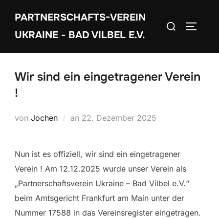
Zum
PARTNERSCHAFTS-VEREIN
Inhalt
Suchen
SEITEN
springen
UKRAINE - BAD VILBEL E.V.
nach:
Wir sind ein eingetragener Verein
!
Veröffentlicht
von
Jochen
an
22. Dezember 2025
am
Nun ist es offiziell, wir sind ein eingetragener
Verein ! Am 12.12.2025 wurde unser Verein als
„Partnerschaftsverein Ukraine – Bad Vilbel e.V.“
beim Amtsgericht Frankfurt am Main unter der
Nummer 17588 in das Vereinsregister eingetragen.